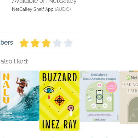
Available on NetGalley
NetGalley Shelf App
(AUDIO)
mbers
also liked: