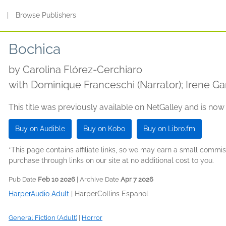
s
|
Browse Publishers
Bochica
by
Carolina Flórez-Cerchiaro
with Dominique Franceschi (Narrator); Irene Gar
This title was previously available on NetGalley and is now
Buy on Audible
Buy on Kobo
Buy on Libro.fm
*This page contains affiliate links, so we may earn a small comm
purchase through links on our site at no additional cost to you.
Pub Date
Feb 10 2026
| Archive Date
Apr 7 2026
HarperAudio Adult
|
HarperCollins Espanol
General Fiction (Adult)
|
Horror