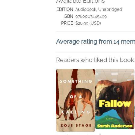
Available Editions
EDITION
Audiobook, Unabridged
ISBN
9780063445499
PRICE
$28.99 (USD)
Average rating from 14 me
Readers who liked this book 