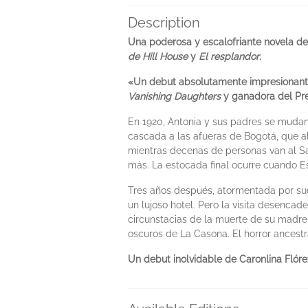
Description
Una poderosa y escalofriante novela de
de Hill House
y
El resplandor
.
«Un debut absolutamente impresionante.
Vanishing Daughters
y ganadora del Pr
En 1920, Antonia y sus padres se mudan
cascada a las afueras de Bogotá, que a
mientras decenas de personas van al Salt
más. La estocada final ocurre cuando Es
Tres años después, atormentada por sueñ
un lujoso hotel. Pero la visita desenca
circunstacias de la muerte de su madre.
oscuros de La Casona. El horror ancestr
Un debut inolvidable de Caronlina Flóre