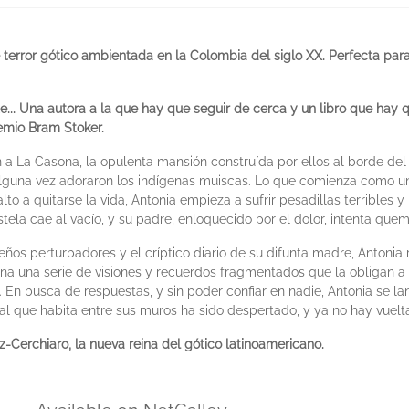
 terror gótico ambientada en la Colombia del siglo XX. Perfecta par
.. Una autora a la que hay que seguir de cerca y un libro que hay 
emio Bram Stoker.
 a La Casona, la opulenta mansión construída por ellos al borde d
lguna vez adoraron los indígenas muiscas. Lo que comienza como un 
o a quitarse la vida, Antonia empieza a sufrir pesadillas terribles y
tela cae al vacío, y su padre, enloquecido por el dolor, intenta quem
os perturbadores y el críptico diario de su difunta madre, Antonia 
dena una serie de visiones y recuerdos fragmentados que la obligan 
 En busca de respuestas, y sin poder confiar en nadie, Antonia se la
al que habita entre sus muros ha sido despertado, y ya no hay vuelta
z-Cerchiaro, la nueva reina del gótico latinoamericano.